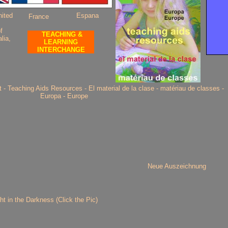
nited
Espana
France
,
f
TEACHING &
lia,
LEARNING
INTERCHANGE
ht - Teaching Aids Resources - El material de la clase - matériau de classes -
Europa - Europe
Neue Auszeichnung
ht in the Darkness (Click the Pic)