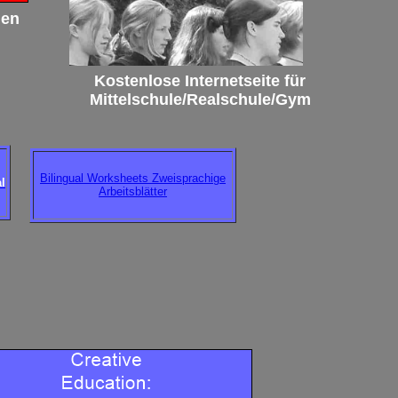
gen
Kostenlose Internetseite für
Mittelschule/Realschule/Gym
Bilingual Worksheets Zweisprachige
l
Arbeitsblätter