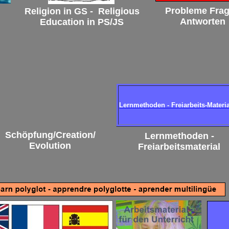
Probleme Fra
Religion in GS - Religious
Antworten
Education in PS/JS
Lernmethoden - Freiarbeits-Materia
Schöpfung/Creation/
Lernmethoden -
Evolution
Freiarbeitsmaterial